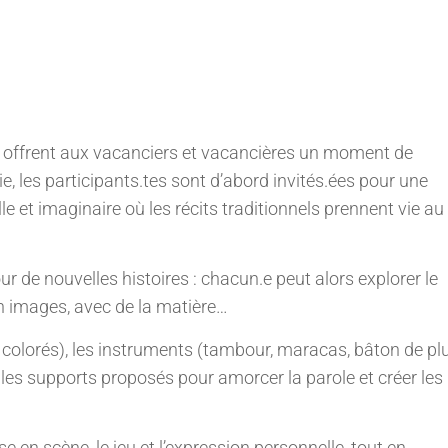
es offrent aux vacanciers et vacancières un moment de
ie, les participants.tes sont d’abord invités.ées pour une
 et imaginaire où les récits traditionnels prennent vie au
ur de nouvelles histoires : chacun.e peut alors explorer le
n images, avec de la matière…
 colorés), les instruments (tambour, maracas, bâton de plu
t les supports proposés pour amorcer la parole et créer les
e en scène, le jeu et l’expression personnelle, tout en