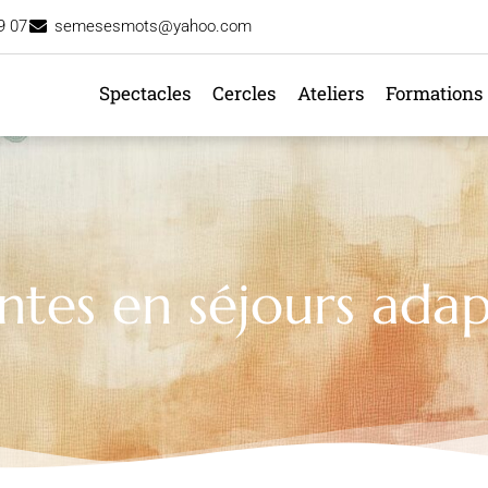
9 07
semesesmots@yahoo.com
Spectacles
Cercles
Ateliers
Formations
ntes en séjours adap