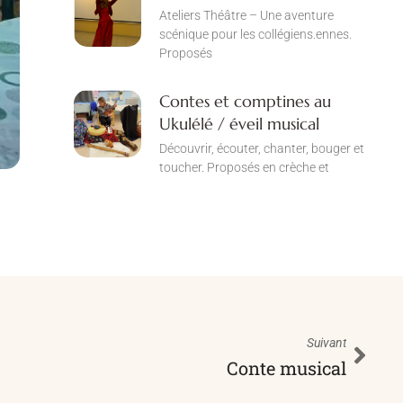
Ateliers Théâtre – Une aventure
scénique pour les collégiens.ennes.
Proposés
Contes et comptines au
Ukulélé / éveil musical
Découvrir, écouter, chanter, bouger et
toucher. Proposés en crèche et
Suivant
Conte musical