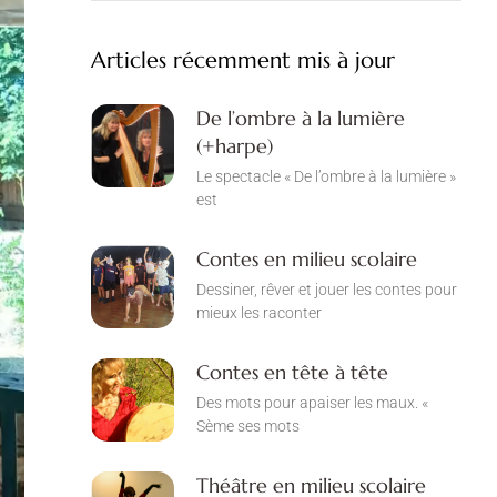
Articles récemment mis à jour
De l’ombre à la lumière
(+harpe)
Le spectacle « De l’ombre à la lumière »
est
Contes en milieu scolaire
Dessiner, rêver et jouer les contes pour
mieux les raconter
Contes en tête à tête
Des mots pour apaiser les maux. «
Sème ses mots
Théâtre en milieu scolaire